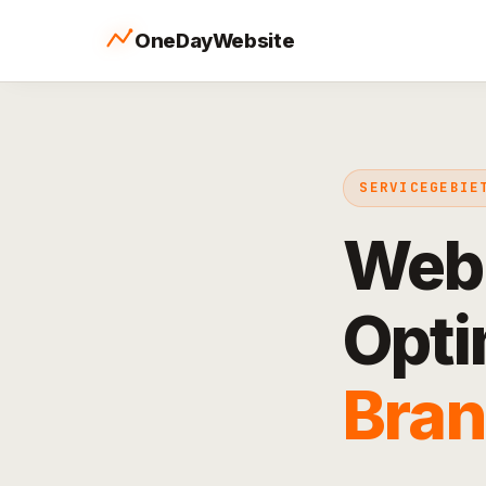
OneDayWebsite
SERVICEGEBIE
Webd
Opti
Bra