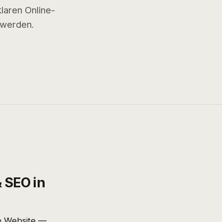
laren Online-
 werden.
 SEO in
ne Website —