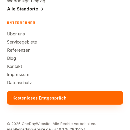
Webdesign Leipzig
Alle Standorte →
UNTERNEHMEN
Über uns
Servicegebiete
Referenzen
Blog
Kontakt
Impressum
Datenschutz
Kostenloses Erstgespräch
© 2026 OneDayWebsite. Alle Rechte vorbehalten.
mail@onedaywebsite.de
·
+49 178 28 15157